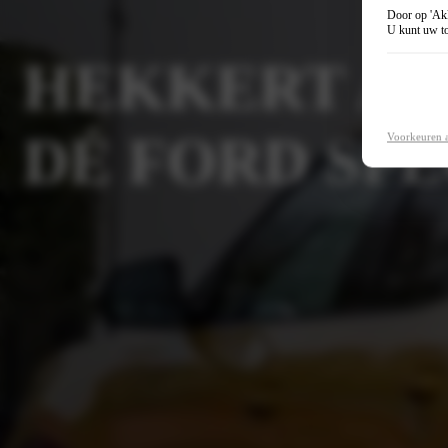
Door op 'Akk
U kunt uw to
HEKKERT A
DÉ FORD SPE
Voorkeuren 
Plan je werkplaatsafspraak
Neem contact op