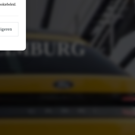
ookiebeleid
.
igeren
 LIMBURG