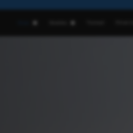
Voorraad
Private l
Home
Modellen
Hekkert Ford
Ford Puma
Ford Puma Gen-e
Ford Explorer
Ford Capri
Ford Kuga PHEV
Ford Mustang Mach-e
Ford Tourneo Custom