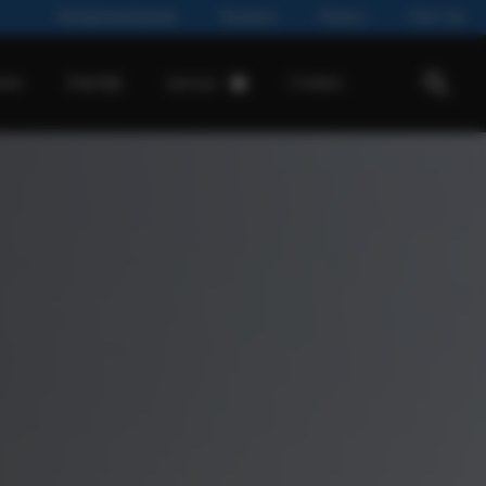
Werkplaatsafspraak
Vacatures
Nieuws
Over ons
ease
Zakelijk
Contact
Service
Werkplaatsafspraak
Ford onderhoud
Onderdelen & Accessoires
Onderhoud & Reparatie
Airco
APK
Banden
Mobiliteitsgarantie
Pechhulp
Schadeherstel