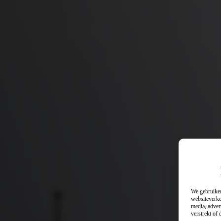
We gebruiken
websiteverke
media, adver
verstrekt of