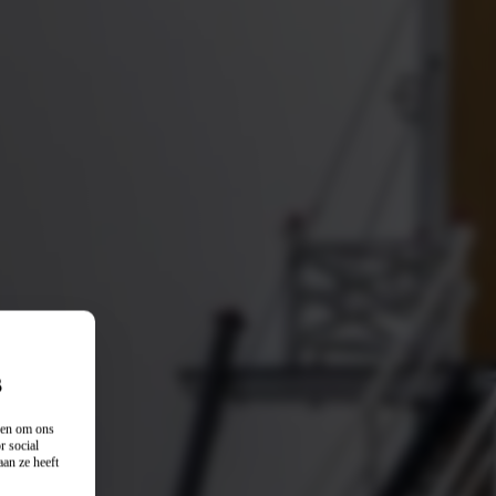
s
n en om ons
r social
an ze heeft