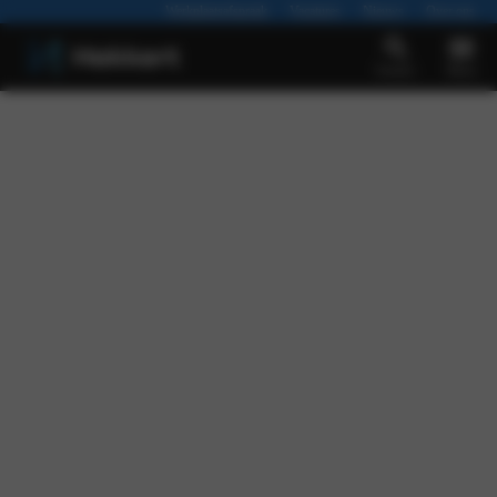
Werkplaatsafspraak
Vacatures
Nieuws
Over ons
Zoeken
Menu