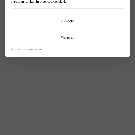
intrekken, dit kan in onze
cookiebeleid
.
Akkoord
Weigeren
Voorkeuren aanpassen