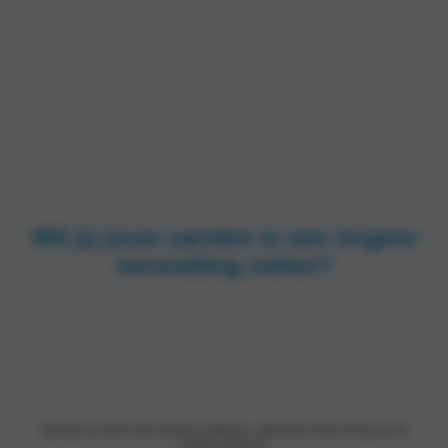
Wil jij jouw
carrière
in een hogere
versnelling zetten?
Wij zijn op zoek naar nieuwe collega’s. Lijkt het je leuk om bij ons te
komen werken?