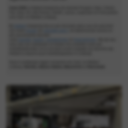
Anno 2026
is Hekkert Autogroep dé erkende Peugeot, Opel, Citroën,
Fiat, Jeep, DS, Alfa Romeo, Abarth, Lancia, Leapmotor en Ford partner
voor Zuid- en Midden-Limburg.
Bij
Hekkert
Autogroep ben je aan het juiste adres voor de aanschaf
van zowel
nieuwe
als
gebruikte auto’s
, de bijbehorende service en
alle aanverwante diensten
zoals
garantie
,
leasing
,
verzekeringen
en
financieringen
. Wij zijn dus
meer dan een autodealer en bieden het complete scala aan
mobiliteitsdiensten om je als klant zoveel mogelijk van dienst te zijn.
Hekkert is daarom jouw mobiliteitspartner in Limburg!
Onze 6 vestigingen liggen verspreid over Zuid- en Midden-
Limburg:
Heerlen, Sittard, Geleen,
Maastricht
en
Roermond.