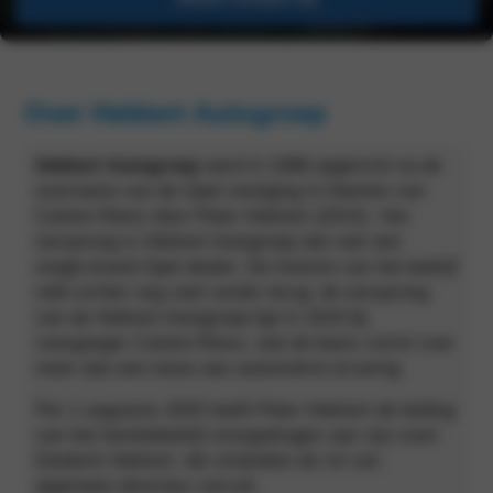
Over Hekkert Autogroep
Hekkert Autogroep
werd in 1998 opgericht na de
overname van de Opel vestiging in Heerlen van
Canton-Reiss door Peter Hekkert (
DGA
). Van
oorsprong is Hekkert Autogroep dan ook een
single-brand Opel dealer. De historie van het bedrijf
reikt echter nog veel verder terug: de oorsprong
van de Hekkert Autogroep ligt in 1919 bij
voorganger Canton-Reiss, wat de basis vormt voor
meer dan een eeuw aan automotive ervaring.
Per 1 augustus 2025 heeft Peter Hekkert de leiding
van het familiebedrijf overgedragen aan zijn zoon
Diederik Hekkert, die sindsdien de rol van
algemeen directeur vervult.