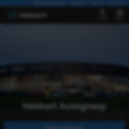
Werkplaatsafspraak
Vacatures
Nieuws
Over ons
Zoeken
Menu
Hekkert Autogroep
Neem contact op