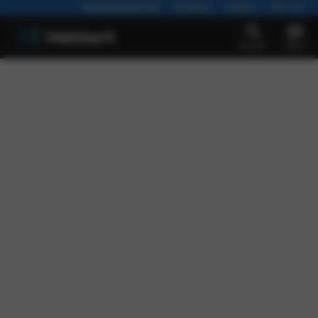
Werkplaatsafspraak
Vacatures
Nieuws
Over ons
Zoeken
Menu