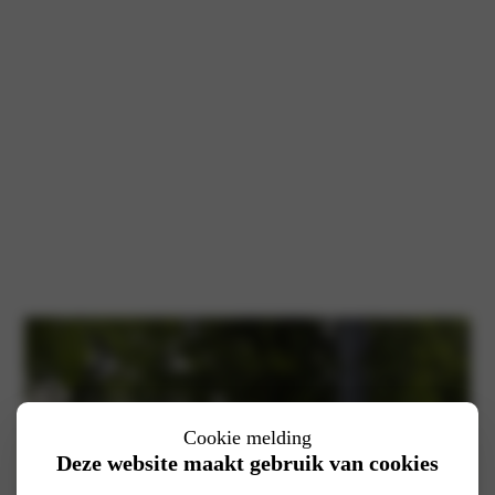
Cookie melding
Deze website maakt gebruik van cookies