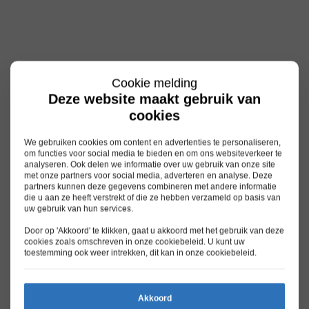
Cookie melding
Deze website maakt gebruik van
cookies
We gebruiken cookies om content en advertenties te personaliseren,
om functies voor social media te bieden en om ons websiteverkeer te
analyseren. Ook delen we informatie over uw gebruik van onze site
met onze partners voor social media, adverteren en analyse. Deze
partners kunnen deze gegevens combineren met andere informatie
die u aan ze heeft verstrekt of die ze hebben verzameld op basis van
uw gebruik van hun services.
Door op 'Akkoord' te klikken, gaat u akkoord met het gebruik van deze
cookies zoals omschreven in onze
cookiebeleid
. U kunt uw
toestemming ook weer intrekken, dit kan in onze
cookiebeleid
.
Akkoord