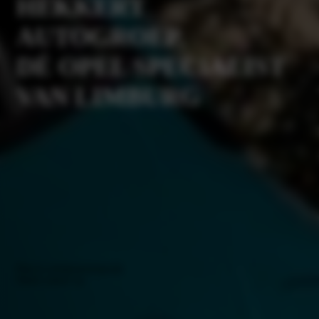
HEKKERT
AUTOGROEP,
DÉ OPEL SPECIALIST
VAN LIMBURG
Plan je werkplaatsafspraak
Neem contact op