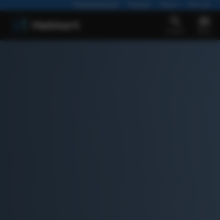
Werkplaatsafspraak
Vacatures
Nieuws
Over ons
Zoeken
Menu