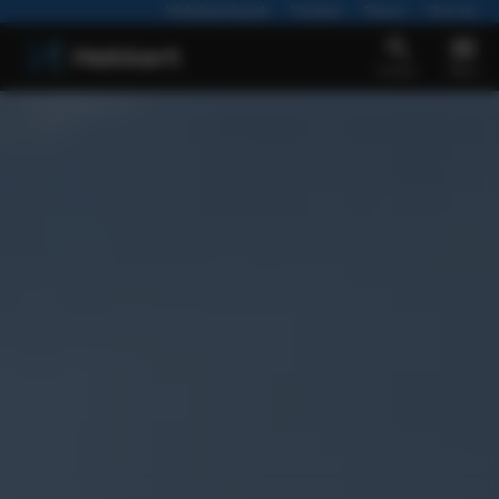
Werkplaatsafspraak
Vacatures
Nieuws
Over ons
Zoeken
Menu