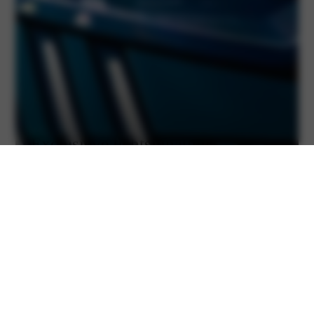
Exclusieve lichtsignatuur
De Peugeot 3008 komt met ultradunne koplampen die de
PEUGEOT PIXEL LED-technologie bevatten.