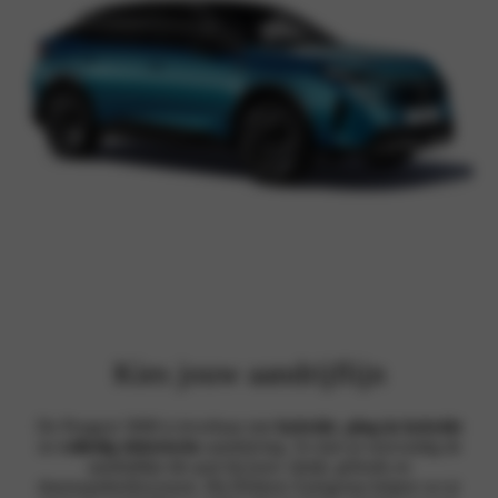
Kies jouw aandrijflijn
De Peugeot 3008 is leverbaar met
hybride
,
plug-in hybride
en
volledig elektrische
aandrijving. Zo kies je eenvoudig de
aandrijflijn die past bij jouw rijstijl, gebruik en
duurzaamheidswensen. Bij Hekkert Autogroep helpen we je