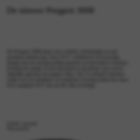
De nieuwe Peugeot 3008
De Peugeot 3008 staat voor comfort, technologie en een
premium rijbeleving. Deze SUV combineert een krachtig
design met een hoogwaardig interieur en innovatieve functies.
Dankzij de ruimte en het rijcomfort is hij ideaal voor zowel
dagelijks gebruik als langere ritten. Het i‑Cockpit® interieur
zorgt voor een intuïtieve en moderne ervaring achter het stuur.
Een complete SUV die op elk vlak overtuigt.
Ontdek voorraad
Plan proefrit