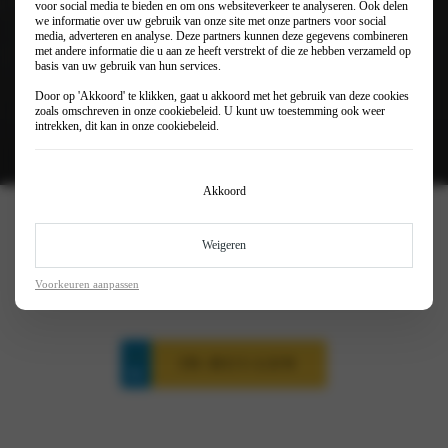
voor social media te bieden en om ons websiteverkeer te analyseren. Ook delen
we informatie over uw gebruik van onze site met onze partners voor social
media, adverteren en analyse. Deze partners kunnen deze gegevens combineren
met andere informatie die u aan ze heeft verstrekt of die ze hebben verzameld op
basis van uw gebruik van hun services.
Door op 'Akkoord' te klikken, gaat u akkoord met het gebruik van deze cookies
zoals omschreven in onze
cookiebeleid
. U kunt uw toestemming ook weer
intrekken, dit kan in onze
cookiebeleid
.
Akkoord
€ 42.650
Rijklaar vanaf
Weigeren
€ 665
Private lease vanaf (p/mnd)
€ 243
Bijtelling vanaf (p/mnd)
Voorkeuren aanpassen
IN-RUI-LEN