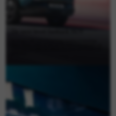
De next level fastback SUV
De Peugeot 408 toont een krachtige houding en katachtige
lijnen. Verder creëert de 408 met de unieke lichtsignatuur van
zowel voor als achter een silhouet dat zowel zelfverzekerd als
gedurfd is.
Peugeot 3008 voorraad