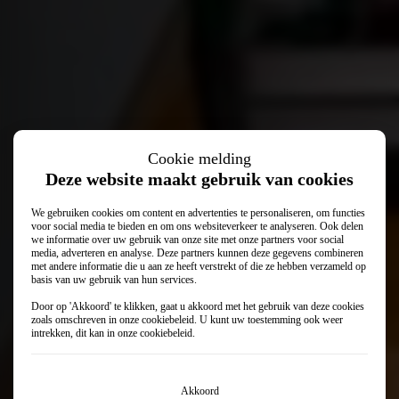
Cookie melding
Deze website maakt gebruik van cookies
We gebruiken cookies om content en advertenties te personaliseren, om functies
voor social media te bieden en om ons websiteverkeer te analyseren. Ook delen
we informatie over uw gebruik van onze site met onze partners voor social
media, adverteren en analyse. Deze partners kunnen deze gegevens combineren
met andere informatie die u aan ze heeft verstrekt of die ze hebben verzameld op
basis van uw gebruik van hun services.
Door op 'Akkoord' te klikken, gaat u akkoord met het gebruik van deze cookies
zoals omschreven in onze
cookiebeleid
. U kunt uw toestemming ook weer
intrekken, dit kan in onze
cookiebeleid
.
Akkoord