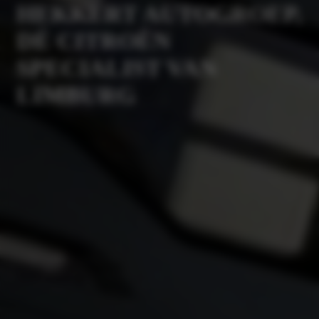
HEKKERT AUTOGROEP,
DÉ CITROËN
SPECIALIST VAN
LIMBURG
Plan je werkplaatsafspraak
Neem contact op