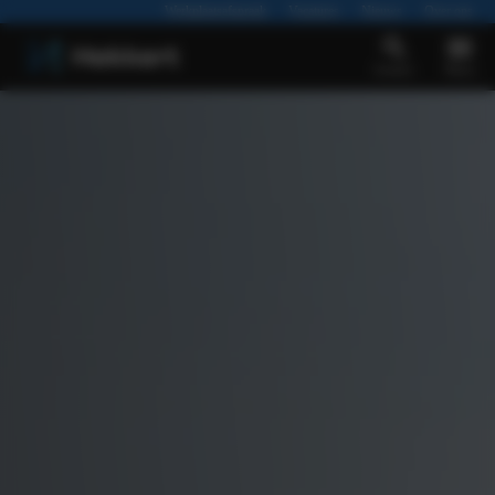
Werkplaatsafspraak
Vacatures
Nieuws
Over ons
Zoeken
Menu