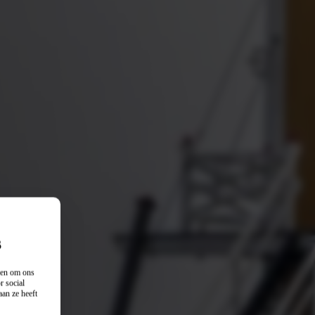
s
n en om ons
r social
an ze heeft