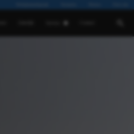
Werkplaatsafspraak
Vacatures
Nieuws
Over ons
ease
Zakelijk
Contact
Service
Werkplaatsafspraak
Ford onderhoud
Onderdelen & Accessoires
Onderhoud & Reparatie
Airco
APK
Banden
Mobiliteitsgarantie
Pechhulp
Schadeherstel