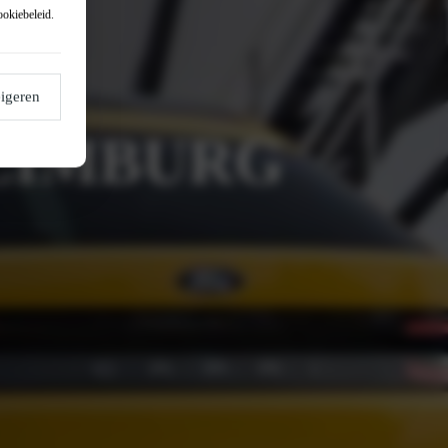
ookiebeleid
.
igeren
 LIMBURG