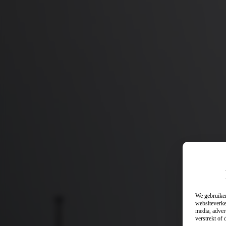
We gebruiken
websiteverke
media, adver
verstrekt of