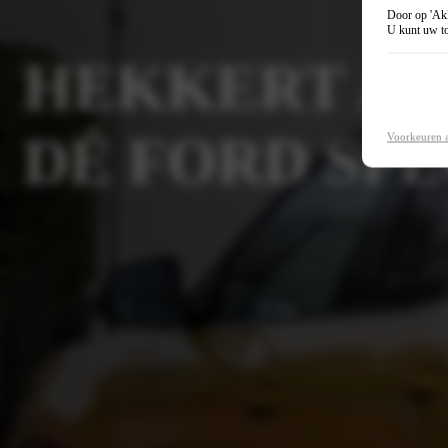
Door op 'Akk
U kunt uw to
HEKKERT A
DÉ FORD SPE
Voorkeuren 
Plan je werkplaatsafspraak
Neem contact op