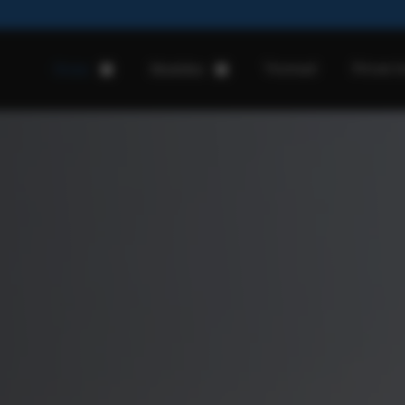
Voorraad
Private l
Home
Modellen
Hekkert Ford
Ford Puma
Ford Puma Gen-e
Ford Explorer
Ford Capri
Ford Kuga PHEV
Ford Mustang Mach-e
Ford Tourneo Custom