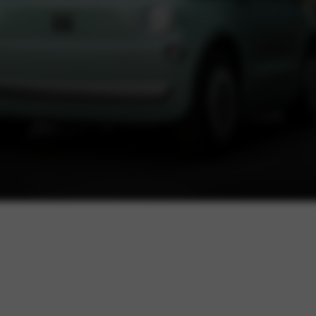
Private lease vanaf (p/mnd)
€ 169