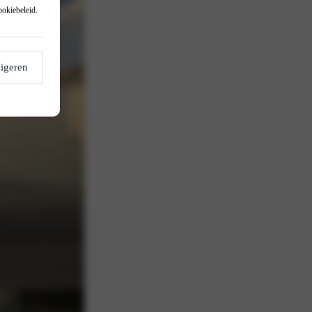
ookiebeleid
.
igeren