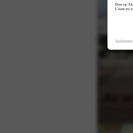
Door op 'Akk
U kunt uw to
Voorkeuren 
Rij ‘m 
Voor het rijden met 