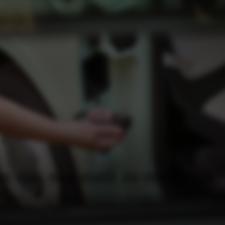
n was nog nooit zo makkelijk
l laadstation nodig: een normaal stopcontact is voldoende om deze CityCar in ongeveer 4 uur en
 actieradius tot 75 km kom je moeiteloos bijvoorbeeld van school naar sport, vrienden of gewoo
perfect voor dagelijks gebruik.