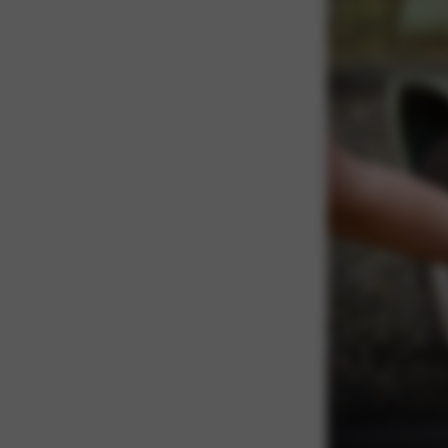
Oplade
Je hebt geen speciaa
op te laden. Met een
Praktisch, simpel en 