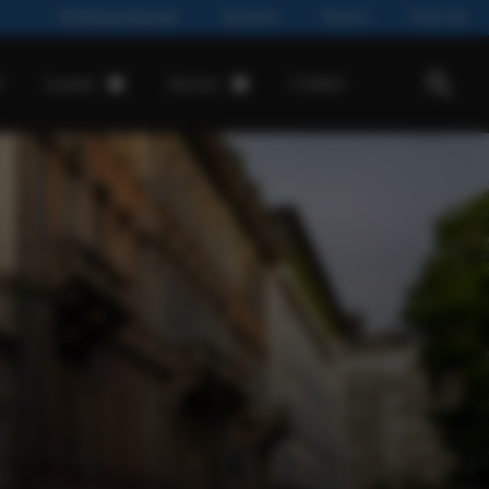
Werkplaatsafspraak
Vacatures
Nieuws
Over ons
d
Contact
Leasen
Service
Private lease
Werkplaatsafspraak
Financial Lease
Onderhoud & Reparatie
Operational Lease
Onderdelen & Accessoires
Airco
APK
Banden
Pechhulp
Schadeherstel
Mobiliteitsgarantie