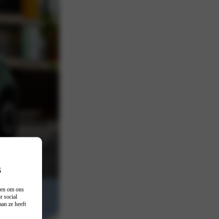
de stad
n, wat direct
straten en parkeer je
s
n en om ons
r social
an ze heeft