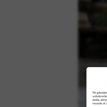
Compac
Met een lengte van 2
merkbaar is in het da
zonder moeite in de 
We gebruiken
websiteverke
media, adver
verstrekt of