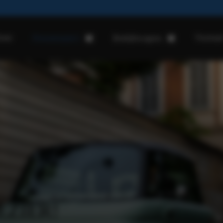
ome
Voorraa
Personenauto's
Bedrijfswagens
Fiat Topolino
Fiat Doblò
Fiat 500
Fiat Scudo
Fiat Grande Panda
Fiat Ducato
Fiat 600
Fiat Pandina
EZIER!