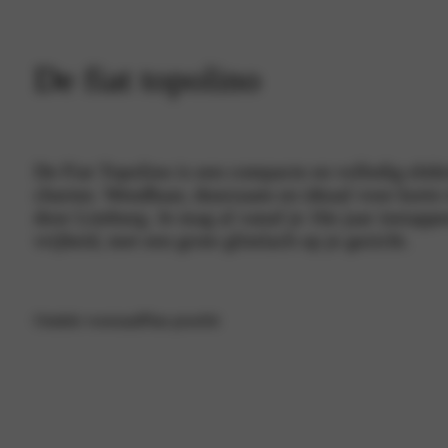
De fiat topolino
De Fiat Topolino is een compacte en volledig elekt
charme. Wendbaar, duurzaam en ideaal voor korte r
door Limburg. Je mag al vanaf je 16e jaar instapp
vrijheid, met een grote glimlach op je gezicht.
Ontdek voorraad
Plan proefrit