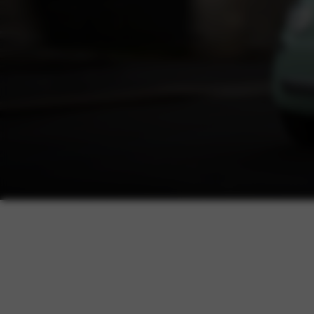
Offerte aanvragen
Proefrit aanvragen
Rijklaar vanaf
€ 9.890