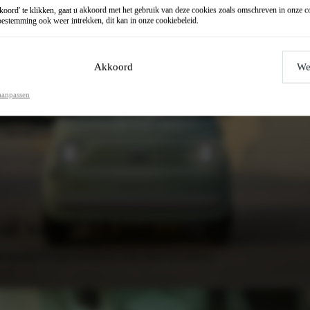
oord' te klikken, gaat u akkoord met het gebruik van deze cookies zoals omschreven in onze
c
estemming ook weer intrekken, dit kan in onze
cookiebeleid
.
Akkoord
We
Fiat Topolino voorraad
aanpassen
al vanaf 16 jaar
de Topolino heb je geen autorijbewijs nodig. Ideaal voor studenten!