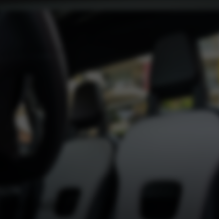
Rij ‘m in jouw kleur
send ruim