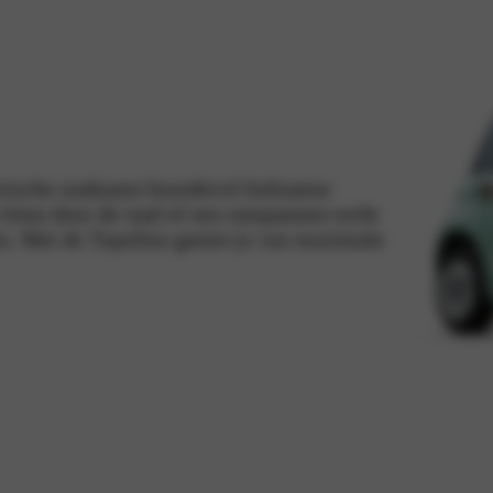
rische stadsauto boordevol Italiaanse
itten door de stad of een ontspannen tocht
en. Met de Topolino geniet je van maximale