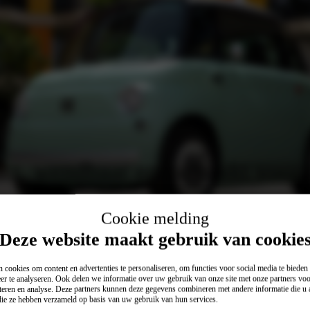
t, wendbaar en gemaakt voor 
,41 meter en een breedte van 1,39 meter (exclusief buitenspiegels) is de Topolino opvallend klei
gelijks gebruik. Dankzij de draaicirkel van slechts 7,20 meter beweeg je moeiteloos door smalle 
Cookie melding
kleinste plekken.
Deze website maakt gebruik van cookie
 cookies om content en advertenties te personaliseren, om functies voor social media te biede
er te analyseren. Ook delen we informatie over uw gebruik van onze site met onze partners voo
teren en analyse. Deze partners kunnen deze gegevens combineren met andere informatie die u a
 die ze hebben verzameld op basis van uw gebruik van hun services.