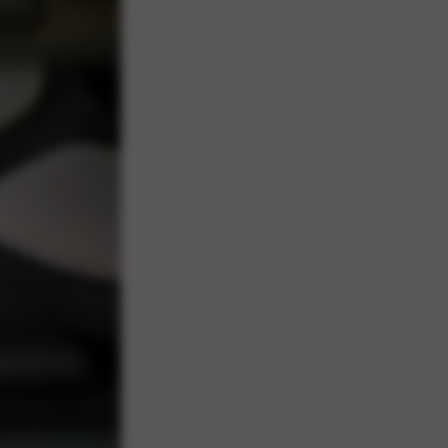
 20 minuten volledig
n even de stad in.