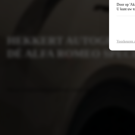
Door op 'Akk
U kunt uw to
HEKKERT AUTOGROEP
Voorkeuren 
DÉ ALFA ROMEO SPEC
Plan je werkplaatsafspraak
Neem contact op