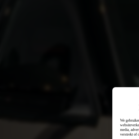
We gebruiken
websiteverke
media, adver
verstrekt of