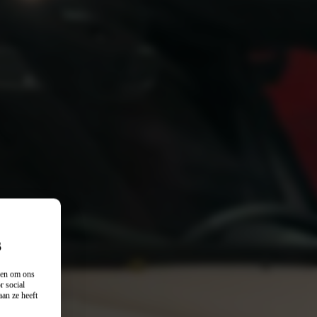
s
n en om ons
r social
an ze heeft