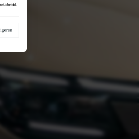
ookiebeleid
.
igeren