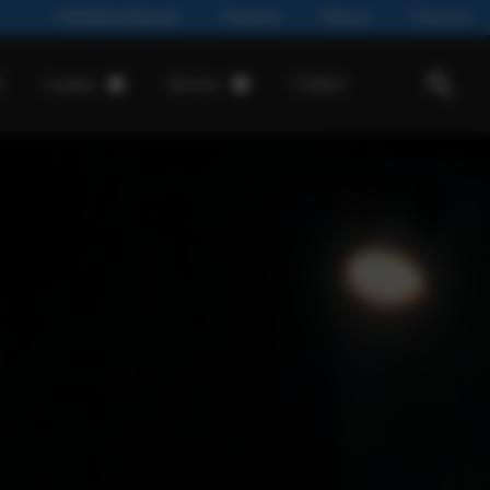
Werkplaatsafspraak
Vacatures
Nieuws
Over ons
d
Contact
Leasen
Service
Private lease
Werkplaatsafspraak
Financial Lease
Onderhoud & Reparatie
Operational Lease
Onderdelen & Accessoires
Schadeherstel
APK
Airco
Banden
Pechhulp
Mobiliteitsgarantie