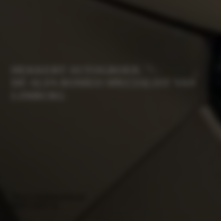
HEKKERT AUTOGROEP,
DÉ ALFA ROMEO SPECIALIST VAN
LIMBURG
Plan je werkplaatsafspraak
Neem contact op