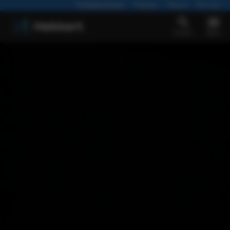
Werkplaatsafspraak
Vacatures
Nieuws
Over ons
Zoeken
Menu