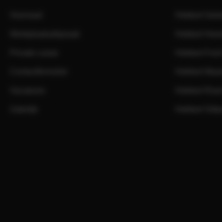
Voorraad
Hekkert Gel
Werkplaatsafspraak
Hekkert Heer
Private Lease
Hekkert Ford
Contactformulier
Hekkert Maas
Vacatures
Hekkert Roe
Zakelijk
Hekkert Sitta