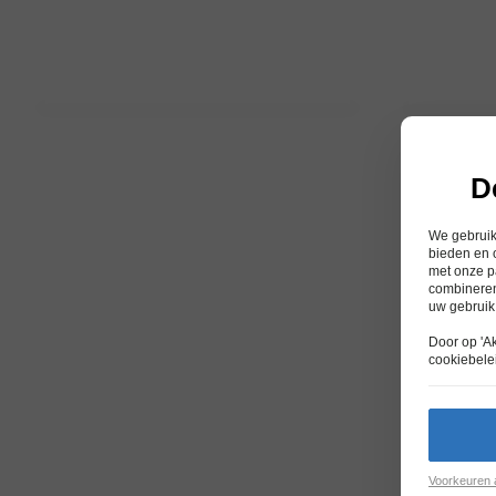
D
We gebruike
bieden en 
met onze p
combineren
uw gebruik
Door op 'A
cookiebele
Voorkeuren