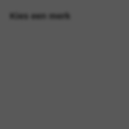
Opel
Kies een merk
Peugeot