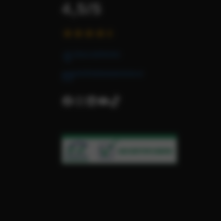
4,5/5
Onze vestigingen
info@hekkertautogroep.nl
Facebook
Instagram
LinkedIn
YouTube
TikTok