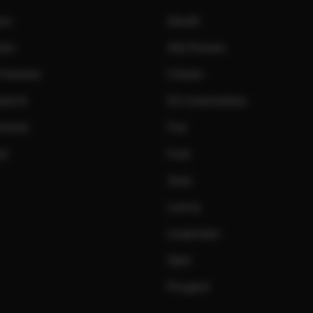
een
Abarth
len
Alfa Romeo
 Heerlen
Citroën
tricht
DS Automobiles
rmond
Fiat
rd
Ford
Jeep
Lancia
Leapmotor
Opel
Peugeot