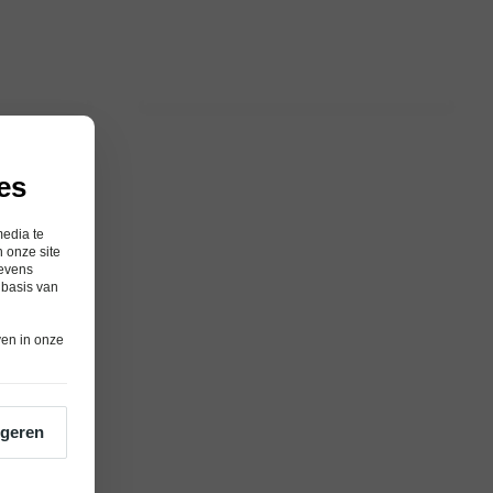
es
media te
 onze site
gevens
 basis van
ven in onze
geren