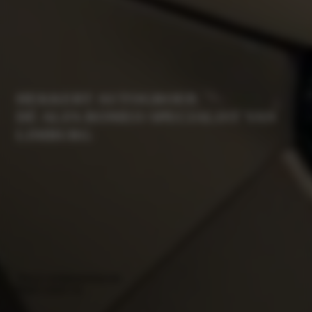
HEKKERT AUTOGROEP,
DÉ ALFA ROMEO SPECIALIST VAN
LIMBURG
Plan je werkplaatsafspraak
Neem contact op