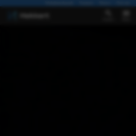
Werkplaatsafspraak
Vacatures
Nieuws
Over ons
Zoeken
Menu