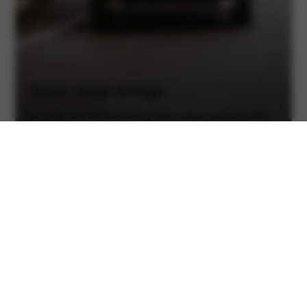
Stoer Jeep-design
De Avenger heeft het herkenbare Jeep‑DNA: robuuste lijnen, de iconische
grille en een zelfverzekerde uitstraling in een modern jasje.