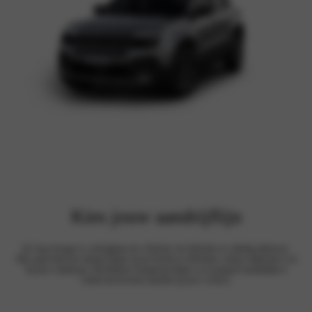
Kies jouw aandrijflijn
De Jeep Avenger is verkrijgbaar als e‑Hybrid, 4xe Hybride en volledig elektrisch.
Elke optie biedt een slimme balans tussen kracht en efficiëntie, zodat je altijd kiest wat
bij jouw rijstijl past. Bij Hekkert Autogroep helpen we je graag de aandrijflijn te
vinden die het beste aansluit op jouw wensen.