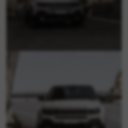
Compact en wendbaar
Dankzij zijn compacte formaat is de Jeep Avenger ideaal voor de stad. Hij is
makkelijk te manoeuvreren en parkeren, zonder dat je het hoge zitgevoel van
een SUV mist.
Jeep Avenger voorraad