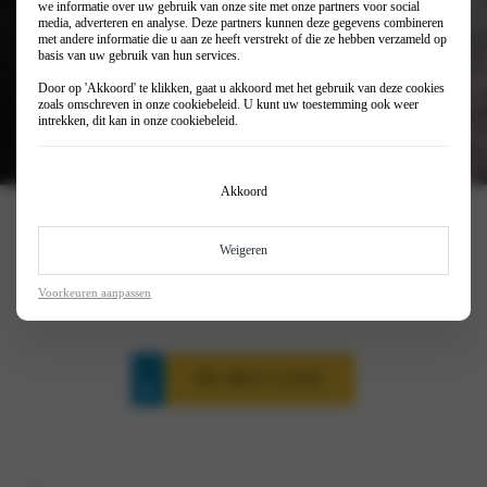
we informatie over uw gebruik van onze site met onze partners voor social
media, adverteren en analyse. Deze partners kunnen deze gegevens combineren
met andere informatie die u aan ze heeft verstrekt of die ze hebben verzameld op
basis van uw gebruik van hun services.
Door op 'Akkoord' te klikken, gaat u akkoord met het gebruik van deze cookies
zoals omschreven in onze
cookiebeleid
. U kunt uw toestemming ook weer
intrekken, dit kan in onze
cookiebeleid
.
Akkoord
€ 34.995
Rijklaar vanaf
Weigeren
€ 399
Private lease vanaf (p/mnd)
€ 187
Bijtelling vanaf (p/mnd)
Voorkeuren aanpassen
IN-RUI-LEN