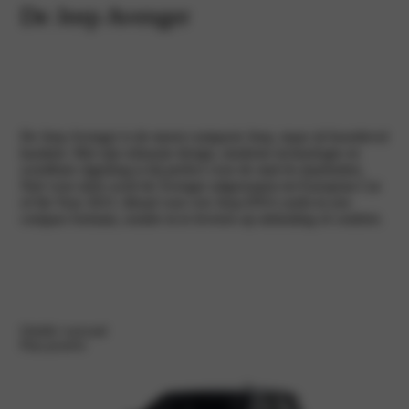
De Jeep Avenger
De Jeep Avenger is de meest compacte Jeep, maar zit boordevol
karakter. Met zijn robuuste design, moderne technologie en
wendbare rijgedrag is hij perfect voor de stad én daarbuiten.
Niet voor niets werd de Avenger uitgeroepen tot European Car
of the Year 2023. Ideaal voor wie Jeep‑DNA zoekt in een
compact formaat, zonder in te leveren op uitstraling of comfort.
Ontdek voorraad
Plan proefrit