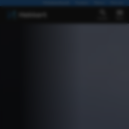
Werkplaatsafspraak
Vacatures
Nieuws
Over ons
Zoeken
Menu