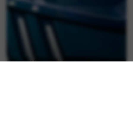
Exclusieve lichtsignatuur
De Peugeot 3008 komt met ultradunne koplampen die de
PEUGEOT PIXEL LED-technologie bevatten.