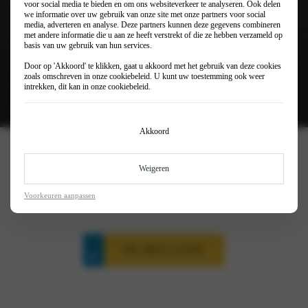
voor social media te bieden en om ons websiteverkeer te analyseren. Ook delen
we informatie over uw gebruik van onze site met onze partners voor social
media, adverteren en analyse. Deze partners kunnen deze gegevens combineren
met andere informatie die u aan ze heeft verstrekt of die ze hebben verzameld op
basis van uw gebruik van hun services.
Door op 'Akkoord' te klikken, gaat u akkoord met het gebruik van deze cookies
zoals omschreven in onze
cookiebeleid
. U kunt uw toestemming ook weer
intrekken, dit kan in onze
cookiebeleid
.
Akkoord
€ 42.650
Rijklaar vanaf
Weigeren
€ 665
Private lease vanaf (p/mnd)
€ 243
Bijtelling vanaf (p/mnd)
Voorkeuren aanpassen
IN-RUI-LEN