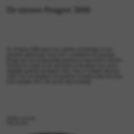
De nieuwe Peugeot 3008
De Peugeot 3008 staat voor comfort, technologie en een
premium rijbeleving. Deze SUV combineert een krachtig
design met een hoogwaardig interieur en innovatieve functies.
Dankzij de ruimte en het rijcomfort is hij ideaal voor zowel
dagelijks gebruik als langere ritten. Het i‑Cockpit® interieur
zorgt voor een intuïtieve en moderne ervaring achter het stuur.
Een complete SUV die op elk vlak overtuigt.
Ontdek voorraad
Plan proefrit