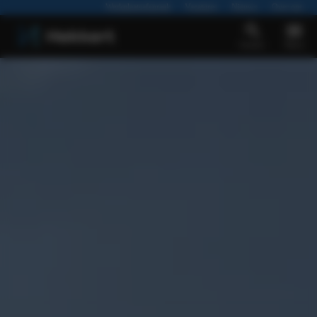
Werkplaatsafspraak
Vacatures
Nieuws
Over ons
Zoeken
Menu