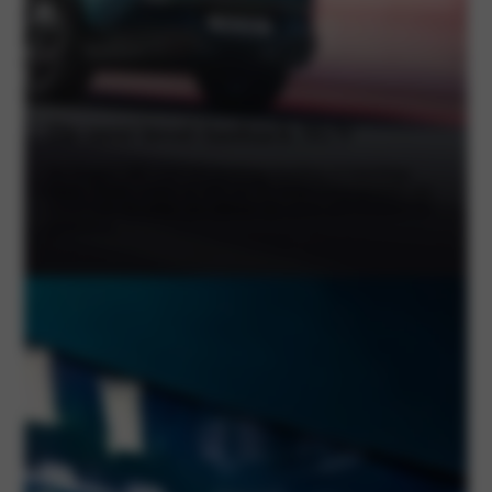
De next level fastback SUV
De Peugeot 408 toont een krachtige houding en katachtige
lijnen. Verder creëert de 408 met de unieke lichtsignatuur van
zowel voor als achter een silhouet dat zowel zelfverzekerd als
gedurfd is.
Peugeot 3008 voorraad