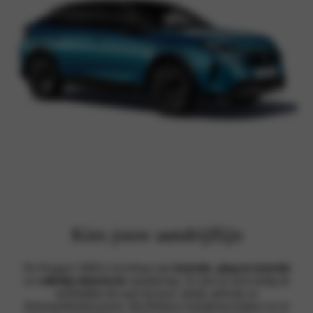
Kies jouw aandrijflijn
De Peugeot 3008 is leverbaar met
hybride
,
plug-in hybride
en
volledig elektrische
aandrijving. Zo kies je eenvoudig de
aandrijflijn die past bij jouw rijstijl, gebruik en
duurzaamheidswensen. Bij Hekkert Autogroep helpen we je