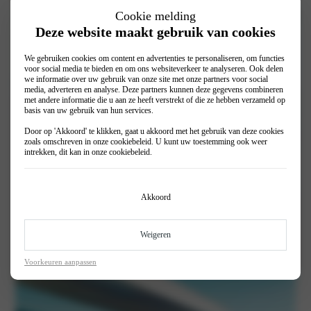
Cookie melding
Deze website maakt gebruik van cookies
We gebruiken cookies om content en advertenties te personaliseren, om functies
voor social media te bieden en om ons websiteverkeer te analyseren. Ook delen
we informatie over uw gebruik van onze site met onze partners voor social
media, adverteren en analyse. Deze partners kunnen deze gegevens combineren
met andere informatie die u aan ze heeft verstrekt of die ze hebben verzameld op
basis van uw gebruik van hun services.
Door op 'Akkoord' te klikken, gaat u akkoord met het gebruik van deze cookies
zoals omschreven in onze
cookiebeleid
. U kunt uw toestemming ook weer
Assertieve uitstraling
intrekken, dit kan in onze
cookiebeleid
.
De Peugeot 2008 onderscheidt zich door zijn gespierde postuur
dat kracht en dynamiek uitstraalt.De nieuwe LED-koplampen
Akkoord
met ‘klauwdesign’-dagrijlichten en herziene frontgrille
onderstrepen zijn assertieve karakter, terwijl de herziene
achterlichten met drie schuine LED-balken de achterzijde de
Weigeren
herkenbare Peugeot-look geven.
Voorkeuren aanpassen