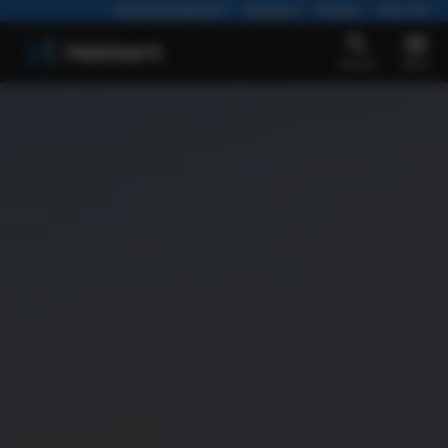
Werkplaatsafspraak
Vacatures
Nieuws
Over ons
Zoeken
Menu