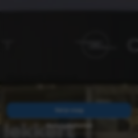
Hekkert Sittard
Stel je vraag
Werkplaatsafspraak