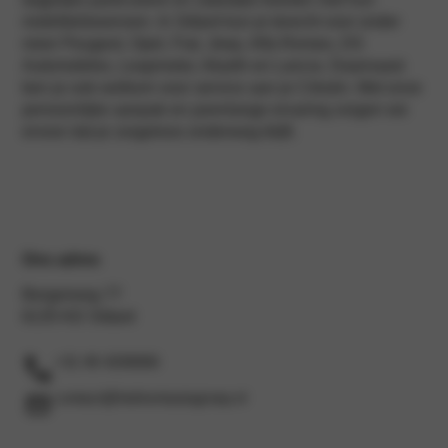
mobiliteitswensen. In Sittard kun je terecht voor onder
meer Peugeot, Opel, Fiat, Jeep, Alfa Romeo, DS
Automobiles, Leapmotor, Abarth en Lancia. Daarnaast
ben je ook welkom voor service aan je Citroën. Met onze
persoonlijke aanpak en jarenlange ervaring zorgen we
ervoor dat je zorgeloos onderweg blijft.
Ons adres
Bergerweg 77
6135 KD Sittard
+31 46 4206666
contact@hekkertautogroep.nl