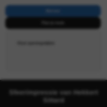
Bel ons
Plan je route
Onze openingstijden
Sfeerimpressie van Hekkert
Sittard