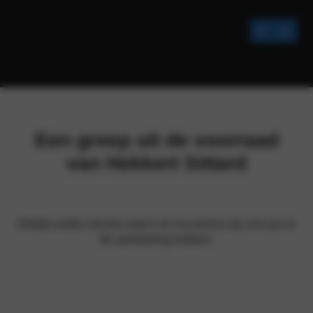
Een greep uit de voorraad
van Hekkert Sittard
Ontdek welke nieuwe auto’s en occasions wij voor jou in
de aanbieding hebben.