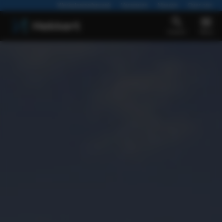
Werkplaatsafspraak
Vacatures
Nieuws
Over ons
Zoeken
Menu