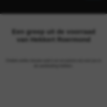
Een greep uit de voorraad
van Hekkert Roermond
Ontdek welke nieuwe auto’s en occasions wij voor jou in
de aanbieding hebben.