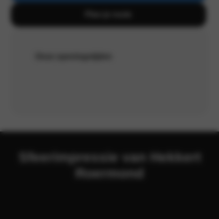
Plan je route
Onze openingstijden
Sfeerimpressie van Hekkert
Roermond