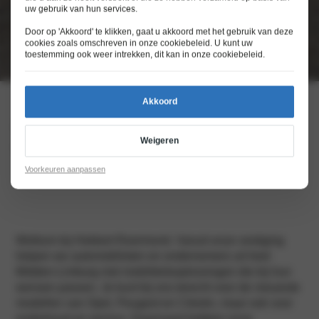
uw gebruik van hun services.
Door op 'Akkoord' te klikken, gaat u akkoord met het gebruik van deze
cookies zoals omschreven in onze
cookiebeleid
. U kunt uw
toestemming ook weer intrekken, dit kan in onze
cookiebeleid
.
Akkoord
Dé Stellantis-dealer voor
Weigeren
Roermond en omstreken
Voorkeuren aanpassen
Welkom bij Hekkert Roermond. Vanuit onze vestiging
helpen we automobilisten en ondernemers uit heel
Midden-Limburg met mobiliteitsoplossingen die bij hun
wensen passen. Je kunt bij ons terecht voor de nieuwste
modellen van Opel, Peugeot en Citroën, maar ook voor
onderhoud en service. Daarnaast hebben onze