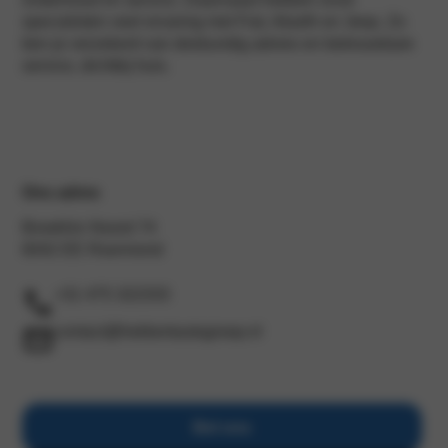
specialisten veel ervaring met Fiat, Abarth en Jeep. Zo
ben je verzekerd van deskundig advies en betrouwbare
service, dichtbij huis.
Ons adres
Broekhin Noord 74
6042 EE Roermond
+31 475 322333
contact@hekkertautogroep.nl
Bel ons