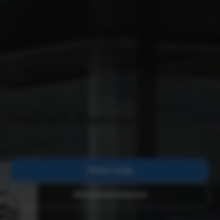
Hekkert Roermond
Stel je vraag
Werkplaatsafspraak