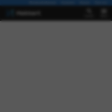
Werkplaatsafspraak
Vacatures
Nieuws
Over ons
Zoeken
Menu