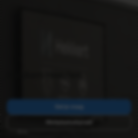
Hekkert Heerlen
Stel je vraag
Werkplaatsafspraak