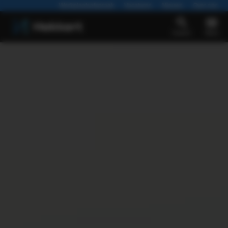
Werkplaatsafspraak
Vacatures
Nieuws
Over ons
Zoeken
Menu