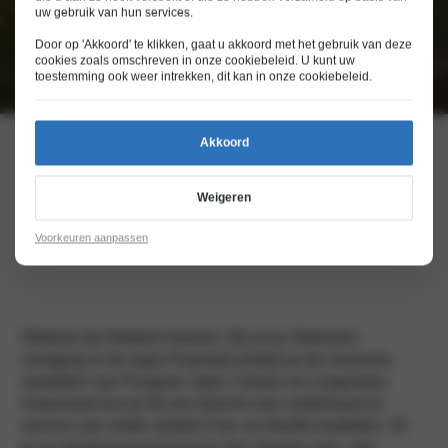
uw gebruik van hun services.
Door op 'Akkoord' te klikken, gaat u akkoord met het gebruik van deze
cookies zoals omschreven in onze
cookiebeleid
. U kunt uw
toestemming ook weer intrekken, dit kan in onze
cookiebeleid
.
Akkoord
Dé Stellantis-dealer voor Heerlen
Weigeren
en omstreken
Voorkeuren aanpassen
Welkom bij Hekkert Heerlen. Bij onze Stellantis-
vestiging in de regio Parkstad ontdek je de nieuwste
modellen van Peugeot, Opel, Citroën en Leapmotor.
Daarnaast kun je bij ons terecht voor onderhoud en
service aan onder andere Fiat- en Abarth-modellen. Of
je nu geïnteresseerd bent in een nieuwe auto, een