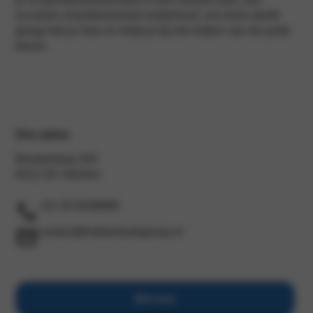
occasion of professioneel onderhoud, ons team denkt
graag met je mee en helpt je bij het maken van de juiste
keuze.
Ons adres
Breukerweg 183
6412 ZK Heerlen
+31 45 5638888
contact@hekkertautogroep.nl
Bel ons