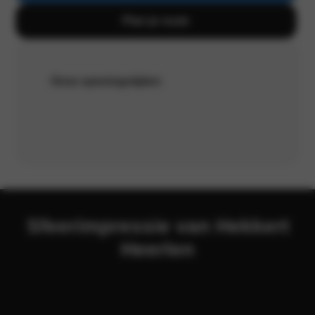
Plan je route
Onze openingstijden
Sfeerimpressie van Hekkert
Heerlen