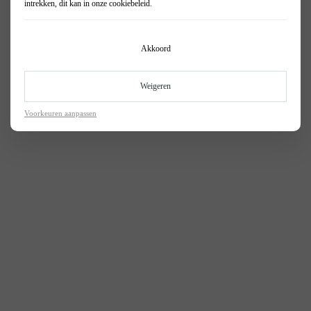
intrekken, dit kan in onze
cookiebeleid
.
Akkoord
Weigeren
Voorkeuren aanpassen