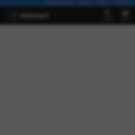
Werkplaatsafspraak
Vacatures
Nieuws
Over ons
Zoeken
Menu